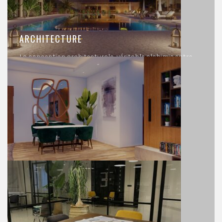
ARCHITECTURE
La conception architecturale, véritable alchimie entre
formes et fonctions, façonne l’environnement bâti en
créant des structures intemporelles où l’esthétique, la
durabilité et l’innovation convergent pour inspirer et
améliorer la vie quotidienne.
INTERIEUR ET DESIGN
Le design intérieur, alliance subtile entre esthétique et
fonctionnalité, transforme les espaces en reflets
personnalisés de style et de confort